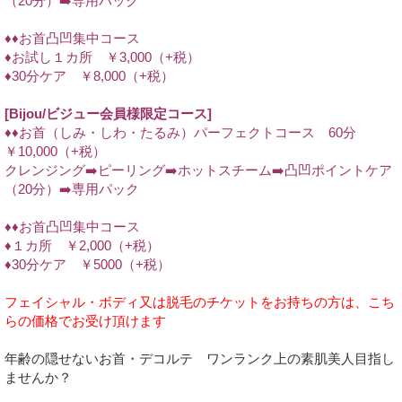
（20分）➡️専用パック
♦︎♦︎お首凸凹集中コース
♦︎お試し１カ所 ￥3,000（+税）
♦︎30分ケア ￥8,000（+税）
[Bijou/ビジュー会員様限定コース]
♦︎♦︎お首（しみ・しわ・たるみ）パーフェクトコース 60分
￥10,000（+税）
クレンジング➡️ピーリング➡️ホットスチーム➡️凸凹ポイントケア
（20分）➡️専用パック
♦︎♦︎お首凸凹集中コース
♦︎１カ所 ￥2,000（+税）
♦︎30分ケア ￥5000（+税）
フェイシャル・ボディ又は脱毛のチケットをお持ちの方は、こち
らの価格でお受け頂けます
年齢の隠せないお首・デコルテ ワンランク上の素肌美人目指し
ませんか？