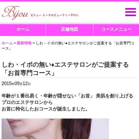
ホーム
店舗地図
コースメニュー
ホーム
>
最新情報
>
しわ・イボの無い♦︎エステサロンがご提案する「お首専門コ
ース」
しわ・イボの無い♦︎エステサロンがご提案する
「お首専門コース」
2015
09
12
年
月
日
年齢が１番出易く・年齢が隠せない「お首」 美肌を創り上げる
プロのエステサロンから
お首に特化したおコースが誕生しました。